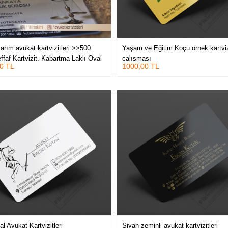
sarım avukat kartvizitleri >>500
Yaşam ve Eğitim Koçu örnek kartviz
ffaf Kartvizit, Kabartma Laklı Oval
çalışması
0 TL
1000,00 TL
l Avukat Kartvizitleri
Siyah zeminli avukat kartvizitleri