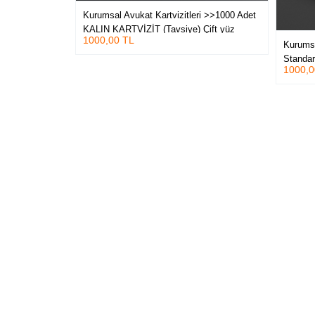
Kurumsal Avukat Kartvizitleri >>1000 Adet
KALIN KARTVİZİT (Tavsiye) Çift yüz
1000,00 TL
Kabartma Laklı Oval Kesim Kartvizit
Kurumsa
Standart
1000,0