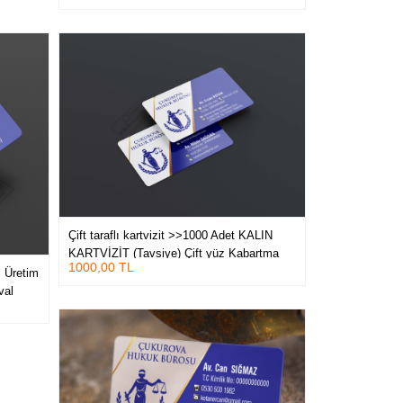
Çift taraflı kartvizit >>1000 Adet KALIN
KARTVİZİT (Tavsiye) Çift yüz Kabartma
1000,00 TL
Laklı Oval Kesim Kartvizit
l Üretim
val