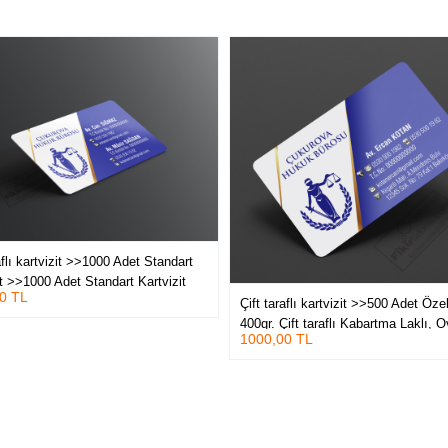
aflı kartvizit >>1000 Adet Standart
it >>1000 Adet Standart Kartvizit
0 TL
Çift taraflı kartvizit >>500 Adet Öze
400gr. Çift taraflı Kabartma Laklı, O
1000,00 TL
Kesimli Lüks Baskılar