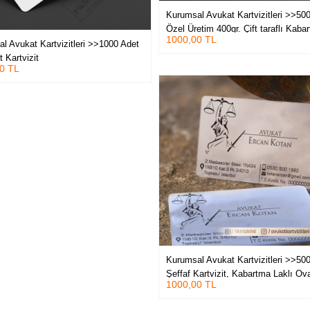
Kurumsal Avukat Kartvizitleri >>50
Özel Üretim 400gr. Çift taraflı Kaba
1000,00 TL
Laklı, Oval Kesimli Lüks Baskılar
l Avukat Kartvizitleri >>1000 Adet
 Kartvizit
0 TL
Kurumsal Avukat Kartvizitleri >>50
Şeffaf Kartvizit, Kabartma Laklı Ova
1000,00 TL
Kesimli