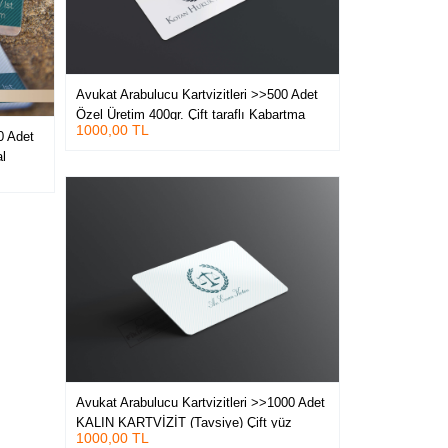
Avukat Arabulucu Kartvizitleri >>500 Adet
Özel Üretim 400gr. Çift taraflı Kabartma
1000,00 TL
Laklı, Oval Kesimli Lüks Baskılar
0 Adet
l
Avukat Arabulucu Kartvizitleri >>1000 Adet
KALIN KARTVİZİT (Tavsiye) Çift yüz
1000,00 TL
Kabartma Laklı Oval Kesim Kartvizit