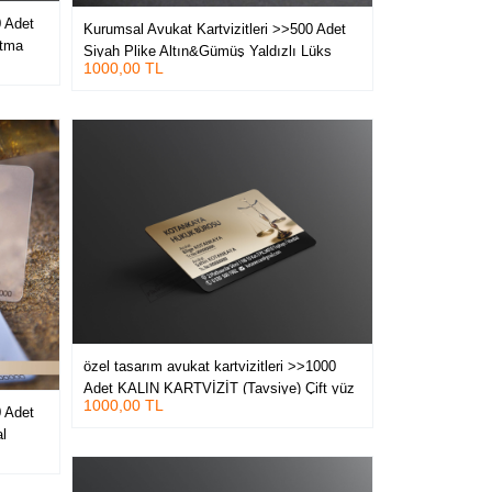
0 Adet
Kurumsal Avukat Kartvizitleri >>500 Adet
rtma
Siyah Plike Altın&Gümüş Yaldızlı Lüks
1000,00 TL
Kartvizit_VİPözel
özel tasarım avukat kartvizitleri >>1000
Adet KALIN KARTVİZİT (Tavsiye) Çift yüz
1000,00 TL
Kabartma Laklı Oval Kesim Kartvizit
0 Adet
l