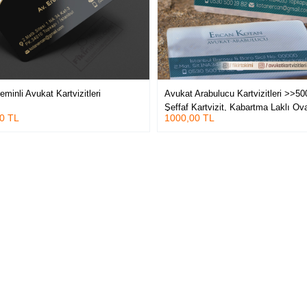
minli Avukat Kartvizitleri
Avukat Arabulucu Kartvizitleri >>50
Şeffaf Kartvizit, Kabartma Laklı Ova
0 TL
1000,00 TL
Kesimli