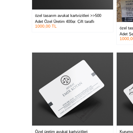
özel tasarım avukat kartvizitleri >>500
Adet Özel Üretim 400gr. Çift taraflı
1000,00 TL
Kabartma Laklı, Oval Kesimli Lüks
özel ta
Baskılar
Adet Şe
1000,0
Kesimli
Özel üretim avukat kartvizitleri
Kurumsa