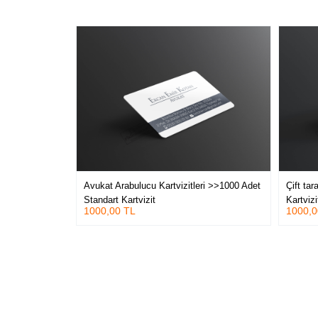
Avukat Arabulucu Kartvizitleri >>1000 Adet
Çift tar
Standart Kartvizit
Kartviz
1000,00 TL
1000,0