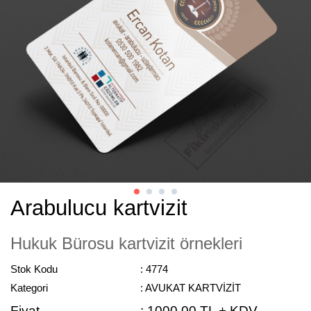
Arabulucu kartvizit
Hukuk Bürosu kartvizit örnekleri
Stok Kodu
: 4774
Kategori
: AVUKAT KARTVİZİT
Fiyat
:
1000,00 TL + KDV