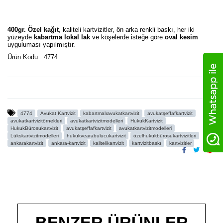
400gr. Özel kağıt
, kaliteli kartvizitler, ön arka renkli baskı, her iki
yüzeyde
kabartma lokal lak
ve köşelerde isteğe göre
oval kesim
uyguluması yapılmıştır.
Ürün Kodu : 4774
4774
Avukat Kartvizit
kabartmalıavukatkartvizit
avukatşeffafkartvizit
avukatkartvizitörnekleri
avukatkartvizitmodelleri
HukukKartvizit
HukukBürosukartvizit
avukatşeffafkartvizit
avukatkartvizitmodelleri
Lükskartvizitmodelleri
hukukvearabulucukartvizit
özelhukukbürosukartvizitleri
ankarakartvizit
ankara-kartvizit
kalitelikartvizit
kartvizitbaskı
kartvizitler
BENZER ÜRÜNLER