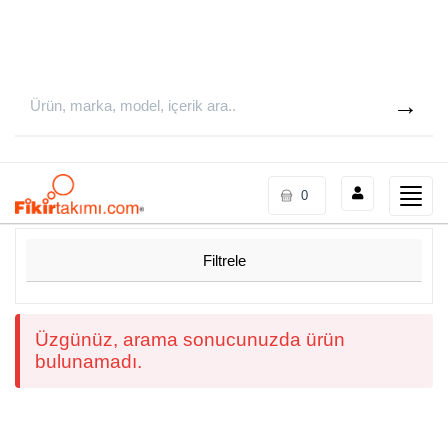
Toggle
0
naviga
Filtrele
Üzgünüz, arama sonucunuzda ürün
bulunamadı.