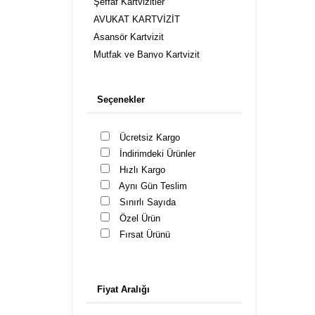
Şeffaf Kartvizitler
AVUKAT KARTVİZİT
Asansör Kartvizit
Mutfak ve Banyo Kartvizit
Kuaför Kartvizit, Güzellik Merkezi
Kartvizitleri
Seçenekler
Cafe Kartvizitleri
Cep Telefonu Mağaza Kartvizit
Ücretsiz Kargo
Çiçek Peyzaj Kartvizit
İndirimdeki Ürünler
Danışmanlık Kartvizitleri
Hızlı Kargo
Diş Hekimi Kartvizit
Aynı Gün Teslim
Doktor Kartvizit
Sınırlı Sayıda
Eczane Kartvizitleri
Özel Ürün
Emlak Kartvizitleri
Fırsat Ürünü
Fotoğrafçı Kartvizitleri
Gözlük Kartvizit
İş Güvenlik Uzmanı Kartvizit
Fiyat Aralığı
Kuyumcu Kartvizit