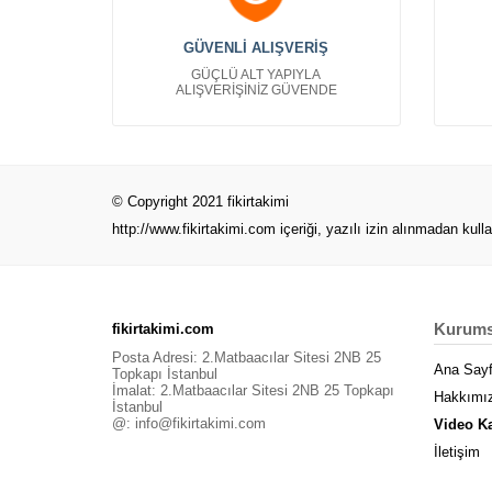
Çanta Kartvizit
Bayan Giyim Kartvizit
GÜVENLİ ALIŞVERİŞ
Bebek Çocuk Kartvizit
GÜÇLÜ ALT YAPIYLA
Denizcilik Kartvizit
ALIŞVERİŞİNİZ GÜVENDE
Erkek Giyim Kartvizit
Finans Kartvizit
Gelinlik Kartvizitleri
Gıda Kartvizit
© Copyright 2021 fikirtakimi
Güvenlik Kartvizit
http://www.fikirtakimi.com
içeriği, yazılı izin alınmadan kull
Güzellik Merkezi Kartvizit
Hediyeci Kartvizit
Hırdavat Kartvizit
Kurums
fikirtakimi.com
İnşaat Kartvizitleri
Posta Adresi: 2.Matbaacılar Sitesi 2NB 25
İnsan Kaynakları Kartvizit
Ana Say
Topkapı İstanbul
İmalat: 2.Matbaacılar Sitesi 2NB 25 Topkapı
Kafeterya Restaurant Kartvizit
Hakkımı
İstanbul
Kyani Kartvizitleri
@:
info@fikirtakimi.com
Video K
Maden Taş Ocağı Kartvizitleri
İletişim
Manav Kartvizit