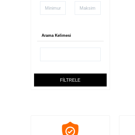
Bijuteri Kartvizit
Medikal Kartvizitleri
Muhasebeci Kartvizit
Müzik Kartvizitleri
Oto Galeri Kartvizit
Arama Kelimesi
Oto Lastik Kartvizit
Özel Ders Kartvizitleri
Pet Shop Kartvizitleri
Rent A Car Kartvizit
Sigorta Kartvizit
Taksi Kartvizit
FİLTRELE
Turizm Kartvizit
Veteriner Kartvizitleri
Aktar Baharat Kartvizit
Anahtarcı Kartvizitleri
Anaokulu ve Kreş Kartvizit
Av Malzemeleri Kartvizit
Ayakkabıcı Kartvizitleri Bayan