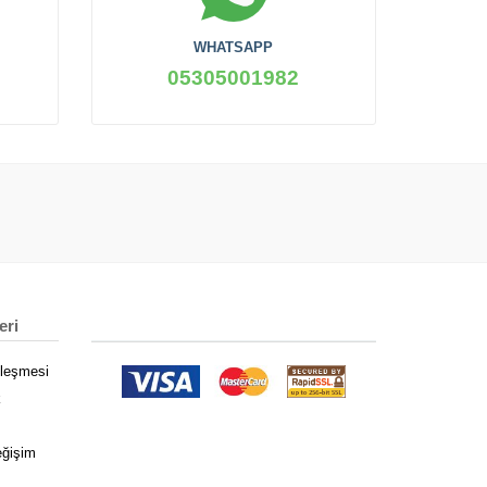
WHATSAPP
05305001982
eri
zleşmesi
k
eğişim