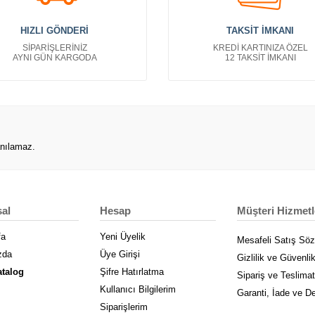
HIZLI GÖNDERİ
TAKSİT İMKANI
SİPARİŞLERİNİZ
KREDİ KARTINIZA ÖZEL
AYNI GÜN KARGODA
12 TAKSİT İMKANI
anılamaz.
al
Hesap
Müşteri Hizmetl
fa
Yeni Üyelik
Mesafeli Satış Sö
zda
Üye Girişi
Gizlilik ve Güvenli
atalog
Şifre Hatırlatma
Sipariş ve Teslimat
Kullanıcı Bilgilerim
Garanti, İade ve D
Siparişlerim