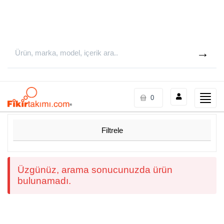
Toggle
0
naviga
Filtrele
Üzgünüz, arama sonucunuzda ürün
bulunamadı.