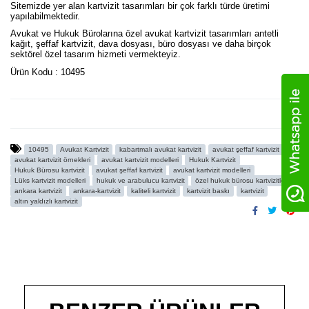
Sitemizde yer alan kartvizit tasarımları bir çok farklı türde üretimi
yapılabilmektedir.
Avukat ve Hukuk Bürolarına özel avukat kartvizit tasarımları antetli
kağıt, şeffaf kartvizit, dava dosyası, büro dosyası ve daha birçok
sektörel özel tasarım hizmeti vermekteyiz.
Ürün Kodu : 10495
10495
Avukat Kartvizit
kabartmalı avukat kartvizit
avukat şeffaf kartvizit
avukat kartvizit örnekleri
avukat kartvizit modelleri
Hukuk Kartvizit
Hukuk Bürosu kartvizit
avukat şeffaf kartvizit
avukat kartvizit modelleri
Lüks kartvizit modelleri
hukuk ve arabulucu kartvizit
özel hukuk bürosu kartvizitleri
ankara kartvizit
ankara-kartvizit
kaliteli kartvizit
kartvizit baskı
kartvizit
altın yaldızlı kartvizit