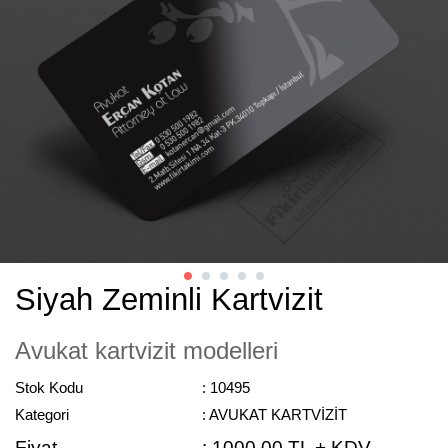
Siyah Zeminli Kartvizit
Avukat kartvizit modelleri
Stok Kodu
: 10495
Kategori
: AVUKAT KARTVİZİT
Fiyat
:
1000,00 TL + KDV