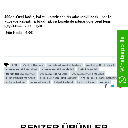
400gr. Özel kağıt
, kaliteli kartvizitler, ön arka renkli baskı, her iki
yüzeyde
kabartma lokal lak
ve köşelerde isteğe göre
oval kesim
uyguluması yapılmıştır.
Ürün Kodu : 4780
4780
Avukat Kartvizit
kabartmalı avukat kartvizit
avukat şeffaf kartvizit
avukat kartvizit örnekleri
avukat kartvizit modelleri
Hukuk Kartvizit
Hukuk Bürosu kartvizit
avukat şeffaf kartvizit
avukat kartvizit modelleri
Lüks kartvizit modelleri
hukuk ve arabulucu kartvizit
özel hukuk bürosu kartvizitleri
ankara kartvizit
ankara-kartvizit
kaliteli kartvizit
kartvizit baskı
kartvizit
BENZER ÜRÜNLER