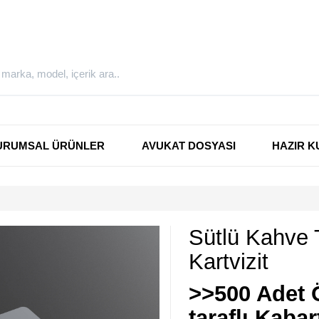
URUMSAL ÜRÜNLER
AVUKAT DOSYASI
HAZIR K
Sütlü Kahve 
Kartvizit
>>500 Adet Ö
taraflı Kaba