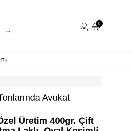
0
UTU
Tonlarında Avukat
zel Üretim 400gr. Çift
rtma Laklı, Oval Kesimli