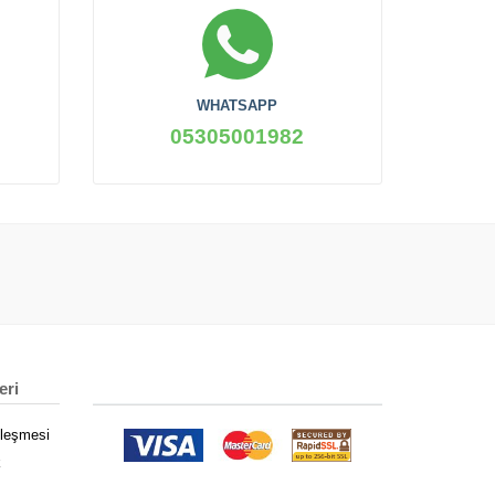
WHATSAPP
05305001982
eri
zleşmesi
k