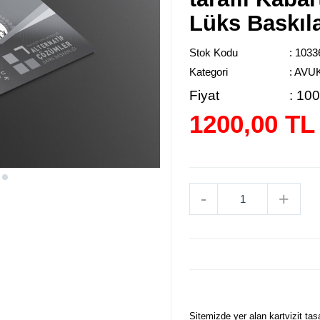
Lüks Baskıl
Stok Kodu
: 1033
Kategori
: AVU
Fiyat
:
100
1200,00 TL
-
+
Sitemizde yer alan kartvizit tasa