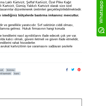
tma Laklı Kartvizit, Şeffaf Kartvizit, Özel Plike Kağıt
lı Kartvizit, Gümüş Yaldızlı Kartvizit olarak size özel
 tasarımlar düzenlenerek üretimleri gerçekleştirilebilmektedir.
istediğiniz bütçelerde bastırma imkanınız mevcuttur.
idir ve genellikle yaratıcıdır. Sırf sektörün ciddi olması,
 anlamına gelmez. Hukuk firmasının hangi konuda
e kendilerini nasıl ayırdıklarını ifade edecek çok yer var.
lda kalıcı olmalı, güveni iletmeli ve güven ifade etmelidir,
ndilerini rahat hissederler.
 avukat kartvizitinin işe yaramasını sağlayan şeylerle
ağı olması için,
erinden
www.fikirtakimi.com
am resmi adresimizden basılmış karviztlerin
.com/video-katalog
TLERİ
başlığı altında sizler için derledik. Bunların en iyisi
kuk
bürosu
li kartvizit
baro