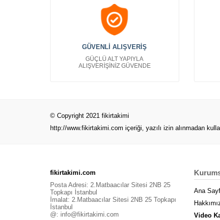
GÜVENLİ ALIŞVERİŞ
GÜÇLÜ ALT YAPIYLA
ALIŞVERİŞİNİZ GÜVENDE
© Copyright 2021 fikirtakimi
http://www.fikirtakimi.com
içeriği, yazılı izin alınmadan kull
Kurums
fikirtakimi.com
Posta Adresi: 2.Matbaacılar Sitesi 2NB 25
Ana Say
Topkapı İstanbul
İmalat: 2.Matbaacılar Sitesi 2NB 25 Topkapı
Hakkımı
İstanbul
@:
info@fikirtakimi.com
Video K