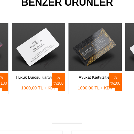
BENZER ÜRÜNLER
Hukuk Bürosu Kartvizitleri
Avukat Kartvizitleri
100
%100
%100
1000,00 TL + KDV
1000,00 TL + KDV