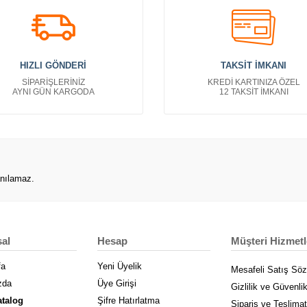
HIZLI GÖNDERİ
TAKSİT İMKANI
SİPARİŞLERİNİZ
KREDİ KARTINIZA ÖZEL
AYNI GÜN KARGODA
12 TAKSİT İMKANI
anılamaz.
al
Hesap
Müşteri Hizmetl
fa
Yeni Üyelik
Mesafeli Satış Sö
zda
Üye Girişi
Gizlilik ve Güvenli
atalog
Şifre Hatırlatma
Sipariş ve Teslimat