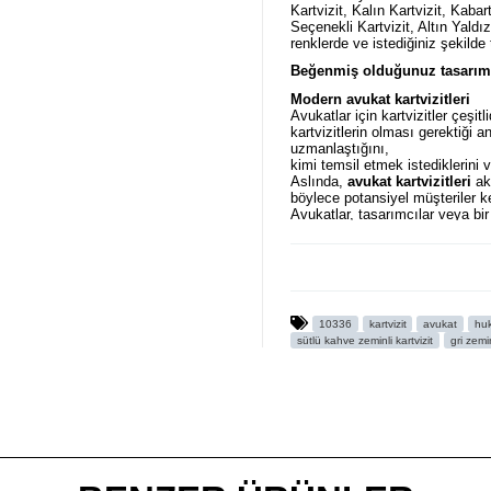
Kartvizit, Kalın Kartvizit, Kabar
Seçenekli Kartvizit, Altın Yaldız
renklerde ve istediğiniz şekilde
Beğenmiş olduğunuz tasarımı 
Modern avukat kartvizitleri
Avukatlar için kartvizitler çeşitl
kartvizitlerin olması gerektiği
uzmanlaştığını,
kimi temsil etmek istediklerini v
Aslında,
avukat kartvizitleri
akı
böylece potansiyel müşteriler ke
Avukatlar, tasarımcılar veya bir
ilgilenen herkes için ilham kayn
en sevdiğimiz avukat kartvizitl
ve
@avukatkartvizitleri
instagr
videolarını
https://fikirtakimi
örneklerini
AVUKAT KARTVİZİ
olduğunu düşünüyoruz.
10336
kartvizit
avukat
hu
sütlü kahve zeminli kartvizit
gri zemin
Ürün Kodu : 10336