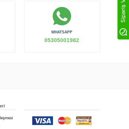
WHATSAPP
05305001982
eri
zleşmesi
k