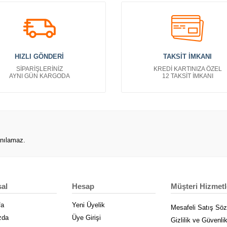
HIZLI GÖNDERİ
TAKSİT İMKANI
SİPARİŞLERİNİZ
KREDİ KARTINIZA ÖZEL
AYNI GÜN KARGODA
12 TAKSİT İMKANI
anılamaz.
al
Hesap
Müşteri Hizmetl
fa
Yeni Üyelik
Mesafeli Satış Sö
zda
Üye Girişi
Gizlilik ve Güvenli