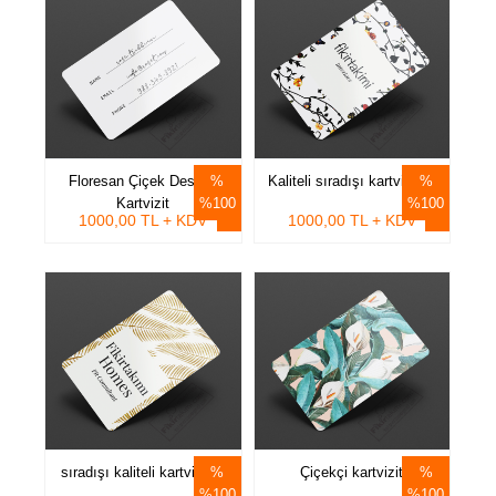
Floresan Çiçek Desenli
Kaliteli sıradışı kartvizitler
Kartvizit
%100
%100
1000,00 TL + KDV
1000,00 TL + KDV
sıradışı kaliteli kartvizitler
Çiçekçi kartvizit
%100
%100