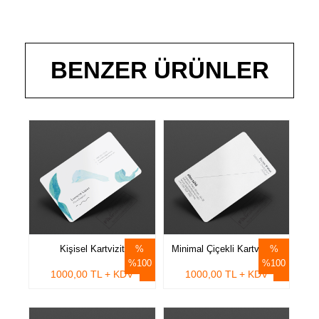
profesyonel markalaşma, reklamcılık, arama kartları, etkinlikler, davetler
ve daha fazlası için idealdir. İşiniz veya Kişisel Kullanımlarınız için
kullanabilirsiniz.
400gr. Özel Kağıt, Kabartma Lak, Köşeler isteğe bağlı düz yada
yuvarlatılmış kesim.
BENZER ÜRÜNLER
Ürün Kodu : 995
Kişisel Kartvizit
Minimal Çiçekli Kartvizitler
%100
%100
1000,00 TL + KDV
1000,00 TL + KDV