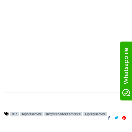
995
Kişisel kartvizit
Bireysel Kartvizit örnekleri
Çiçekçi kartvizit
Temiz, modern ve tamamen özelleştirilebilir. Kişisel kimliğiniz,