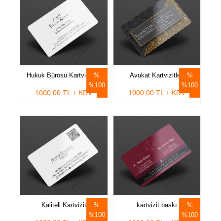
Hukuk Bürosu Kartvizitleri
Avukat Kartvizitleri
%100
%100
1000,00 TL + KDV
1000,00 TL + KDV
Kaliteli Kartvizit
kartvizit baskı
%100
%100