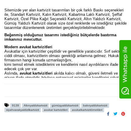
Sitemizde yer alan kartvizit tasarımları bir çok farklı Baskı seçenekleri
ile, Standart Kartvizit, Kalın Kartvizit, Kabartma Laklı Kartvizit, Şeffaf
Kartvizit, Özel Plike Kağıt Seçenekli Kartvizit, Altın Yaldızlı Kartvizit,
Gümüş Yaldızlı Kartvizit olarak size özel renklerde ve istediğiniz şekilde
tasarımlar düzenlenerek üretimleri gerçekleştirilebilmektedir.
Beğenmiş olduğunuz tasarımı istediğiniz bütçelerde bastırma
imkanınız mevcuttur.
Modern avukat kartvizitleri
Avukatlar için kartvizitler çeşitlidir ve genellikle yaratıcıdır. Sırf sektörün
ciddi olması, kartvizitlerin olması gerektiği anlamına gelmez. Hukuk
firmasının hangi konuda uzmanlaştığını,
kimi temsil etmek istediklerini ve kendilerini nasıl ayırdıklarını ifade
edecek çok yer var.
Aslında,
avukat kartvizitleri
akılda kalıcı olmalı, güveni iletmeli ve
güven ifade etmelidir, böylece potansiyel müşteriler kendilerini rahat
hissederler.
Avukatlar, tasarımcılar veya bir avukat kartvizitinin işe yaramasını
sağlayan şeylerle ilgilenen herkes için ilham kaynağı olması için,
en sevdiğimiz avukat kartvizitlerinden
www.fikirtakimi.com
ve
@avukatkartvizitleri
instagram resmi adresimizden basılmış
karviztlerin videolarını
https://fikirtakimi.com/video-katalog
9139
Altınyaldizkartvizit
gümüşyaldizkartvizit
bakıryaldizkartvizit
siyahvarakyaldizlikartvizit
avukat kartvizitleri
avukatkartvizitörnekleri
örneklerini
AVUKAT KARTVİZİTLERİ
başlığı altında sizler için derledik.
Bunların en iyisi olduğunu düşünüyoruz.
Tüm tasarımlarımızda, istenilen şekilde düzeltme renk vs uygulaması