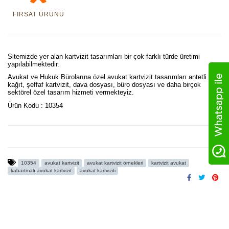
FIRSAT ÜRÜNÜ
Sitemizde yer alan kartvizit tasarımları bir çok farklı türde üretimi
yapılabilmektedir.
Avukat ve Hukuk Bürolarına özel avukat kartvizit tasarımları antetli
kağıt, şeffaf kartvizit, dava dosyası, büro dosyası ve daha birçok
sektörel özel tasarım hizmeti vermekteyiz.
Ürün Kodu : 10354
10354
avukat kartvizit
avukat kartvizit örnekleri
kartvizit avukat
kabartmalı avukat kartvizit
avukat kartviziti