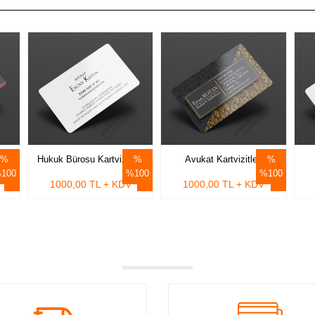
Hukuk Bürosu Kartvizitleri
Avukat Kartvizitleri
100
%100
%100
1000,00 TL + KDV
1000,00 TL + KDV