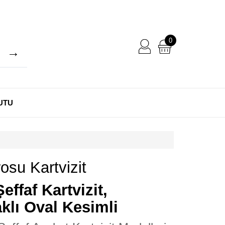
0
UTU
osu Kartvizit
effaf Kartvizit,
klı Oval Kesimli