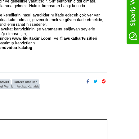
idir ve genellikle yaratıcıdır. Sırf sektörün ciddi olması,
 anlamına gelmez. Hukuk firmasının hangi konuda
e kendilerini nasıl ayırdıklarını ifade edecek çok yer var.
lda kalıcı olmalı, güveni iletmeli ve güven ifade etmelidir,
ndilerini rahat hissederler.
 avukat kartvizitinin işe yaramasını sağlayan şeylerle
ağı olması için,
erinden
www.fikirtakimi.com
ve
@avukatkartvizitleri
sılmış karviztlerin
.com/video-katalog
TLERİ
başlığı altında sizler için derledik. Bunların en iyisi
rtvizit
kartvizit örnekleri
i Premium Avukat Kartvizit