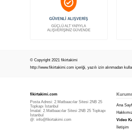
GÜVENLİ ALIŞVERİŞ
GÜÇLÜ ALT YAPIYLA
ALIŞVERİŞİNİZ GÜVENDE
© Copyright 2021 fikirtakimi
http://www.fikirtakimi.com
içeriği, yazılı izin alınmadan kull
Kurums
fikirtakimi.com
Posta Adresi: 2.Matbaacılar Sitesi 2NB 25
Ana Say
Topkapı İstanbul
İmalat: 2.Matbaacılar Sitesi 2NB 25 Topkapı
Hakkımı
İstanbul
@:
info@fikirtakimi.com
Video K
İletişim