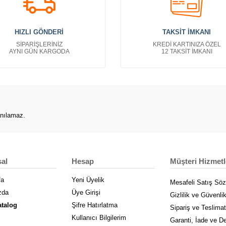
HIZLI GÖNDERİ
TAKSİT İMKANI
SİPARİŞLERİNİZ
KREDİ KARTINIZA ÖZEL
AYNI GÜN KARGODA
12 TAKSİT İMKANI
anılamaz.
al
Hesap
Müşteri Hizmetl
fa
Yeni Üyelik
Mesafeli Satış Sö
zda
Üye Girişi
Gizlilik ve Güvenli
atalog
Şifre Hatırlatma
Sipariş ve Teslimat
Kullanıcı Bilgilerim
Garanti, İade ve D