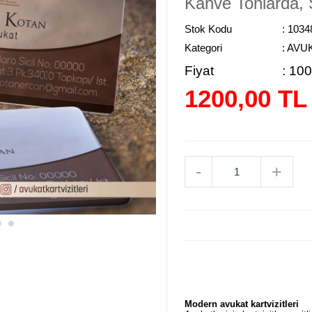
Kahve Tonlarda, Ş
Stok Kodu
: 1034
Kategori
: AVU
Fiyat
:
100
1200,00 TL
-
+
Modern avukat kartvizitleri