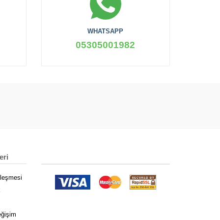
WHATSAPP
05305001982
eri
zleşmesi
k
eğişim