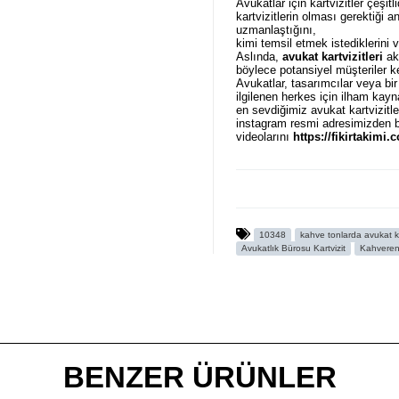
Avukatlar için kartvizitler çeşitl
kartvizitlerin olması gerektiği
uzmanlaştığını,
kimi temsil etmek istediklerini v
Aslında,
avukat kartvizitleri
akı
böylece potansiyel müşteriler ke
Avukatlar, tasarımcılar veya bir
ilgilenen herkes için ilham kayn
en sevdiğimiz avukat kartvizitl
instagram resmi adresimizden ba
videolarını
https://fikirtakimi
örneklerini
AVUKAT KARTVİZİ
olduğunu düşünüyoruz.
Ürün Kodu : 10348
10348
kahve tonlarda avukat ka
Avukatlık Bürosu Kartvizit
Kahvereng
BENZER ÜRÜNLER