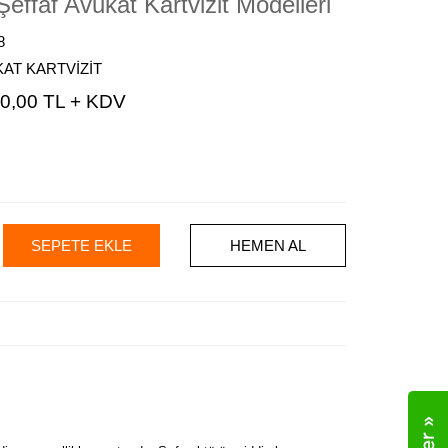
effaf Avukat Kartvizit Modelleri
8
KAT KARTVİZİT
0,00 TL + KDV
SEPETE EKLE
HEMEN AL