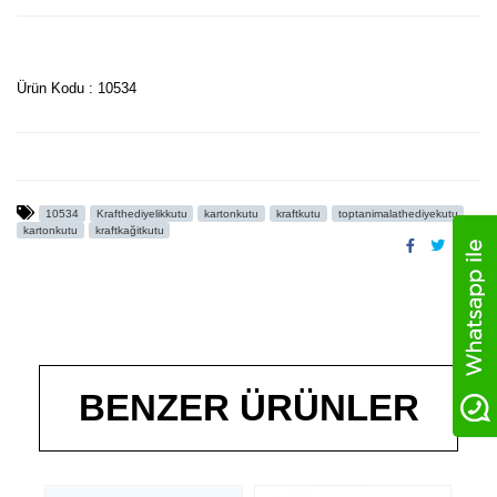
Ürün Kodu : 10534
10534
Krafthediyelikkutu
kartonkutu
kraftkutu
toptanimalathediyekutu
kartonkutu
kraftkağitkutu
BENZER ÜRÜNLER