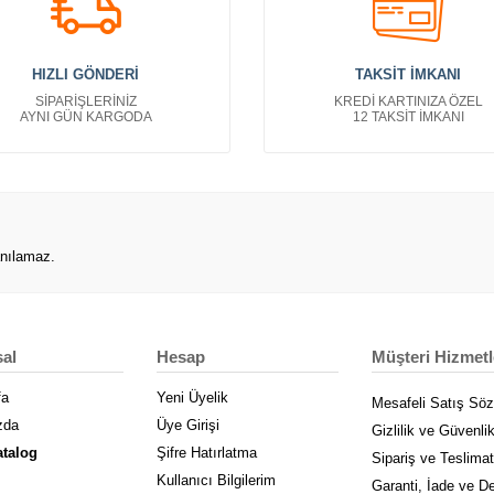
HIZLI GÖNDERİ
TAKSİT İMKANI
SİPARİŞLERİNİZ
KREDİ KARTINIZA ÖZEL
AYNI GÜN KARGODA
12 TAKSİT İMKANI
anılamaz.
al
Hesap
Müşteri Hizmetl
fa
Yeni Üyelik
Mesafeli Satış Sö
zda
Üye Girişi
Gizlilik ve Güvenli
atalog
Şifre Hatırlatma
Sipariş ve Teslimat
Kullanıcı Bilgilerim
Garanti, İade ve D