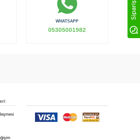
WHATSAPP
05305001982
eri
zleşmesi
k
eğişim