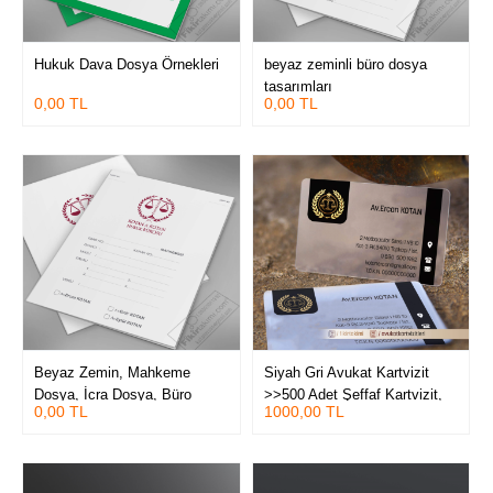
Hukuk Dava Dosya Örnekleri
beyaz zeminli büro dosya
tasarımları
0,00 TL
0,00 TL
Beyaz Zemin, Mahkeme
Siyah Gri Avukat Kartvizit
Dosya, İcra Dosya, Büro
>>500 Adet Şeffaf Kartvizit,
0,00 TL
1000,00 TL
Dosya
Kabartma Laklı Oval Kesimli