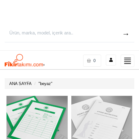
Toggle
0
naviga
ANA SAYFA
"
beyaz
"