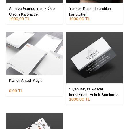
Altın ve Gümüş Yaldız Özel
Yüksek Kalite de üretilen
Üretim Kartvizitler
kartvizitler
1000,00 TL
1000,00 TL
Kaliteli Antetli Kağıt
Siyah Beyaz Avukat
0,00 TL
kartvizitleri, Hukuk Bürolarına
1000,00 TL
özel avukat kartvizit
tasarımları