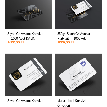
Siyah Gri Avukat Kartvizit
350gr. Siyah Gri Avukat
>>1000 Adet KALIN
Kartvizit >>1000 Adet
1000,00 TL
1000,00 TL
KARTVİZİT (Tavsiye) Çift yüz
Standart Kartvizit
Kabartma Laklı Oval Kesim
Kartvizit
Siyah Gri Avukat Kartvizit
Muhasebeci Kartvizit
Örnekleri