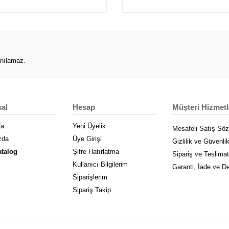
anılamaz.
al
Hesap
Müşteri Hizmetl
fa
Yeni Üyelik
Mesafeli Satış Sö
zda
Üye Girişi
Gizlilik ve Güvenli
atalog
Şifre Hatırlatma
Sipariş ve Teslimat
Kullanıcı Bilgilerim
Garanti, İade ve D
Siparişlerim
Sipariş Takip