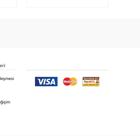
eri
zleşmesi
k
eğişim