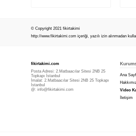
© Copyright 2021 fikirtakimi
http://www.fikirtakimi.com
içeriği, yazılı izin alınmadan kull
Kurums
fikirtakimi.com
Posta Adresi: 2.Matbaacılar Sitesi 2NB 25
Ana Say
Topkapı İstanbul
İmalat: 2.Matbaacılar Sitesi 2NB 25 Topkapı
Hakkımı
İstanbul
@:
info@fikirtakimi.com
Video K
İletişim