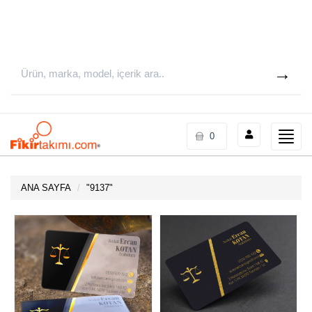
Toggle
0
naviga
ANA SAYFA
"
9137
"