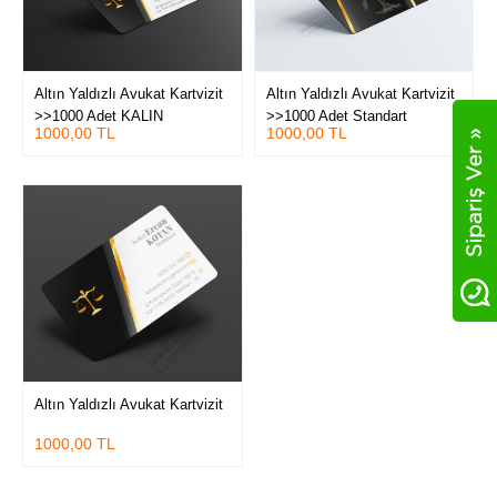
Altın Yaldızlı Avukat Kartvizit
Altın Yaldızlı Avukat Kartvizit
>>1000 Adet KALIN
>>1000 Adet Standart
1000,00 TL
1000,00 TL
KARTVİZİT (Tavsiye) Çift yüz
Kartvizit
Kabartma Laklı Oval Kesim
Kartvizit
Altın Yaldızlı Avukat Kartvizit
1000,00 TL