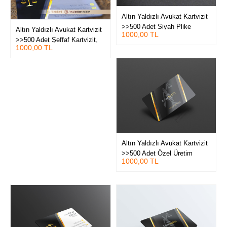
Altın Yaldızlı Avukat Kartvizit
>>500 Adet Siyah Plike
Altın Yaldızlı Avukat Kartvizit
1000,00 TL
Altın&Gümüş Yaldızlı Lüks
>>500 Adet Şeffaf Kartvizit,
Kartvizit_VİPözel
1000,00 TL
Kabartma Laklı Oval Kesimli
Altın Yaldızlı Avukat Kartvizit
>>500 Adet Özel Üretim
1000,00 TL
400gr. Çift taraflı Kabartma
Laklı, Oval Kesimli Lüks
Baskılar