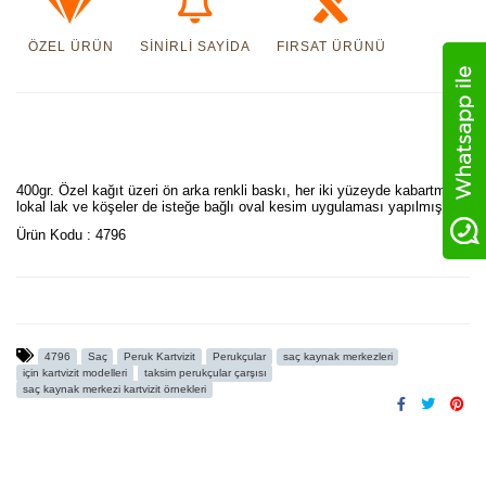
ÖZEL ÜRÜN
SINIRLI SAYIDA
FIRSAT ÜRÜNÜ
400gr. Özel kağıt üzeri ön arka renkli baskı, her iki yüzeyde kabartma
lokal lak ve köşeler de isteğe bağlı oval kesim uygulaması yapılmıştır.
Ürün Kodu : 4796
4796
Saç
Peruk Kartvizit
Perukçular
saç kaynak merkezleri
için kartvizit modelleri
taksim perukçular çarşısı
saç kaynak merkezi kartvizit örnekleri