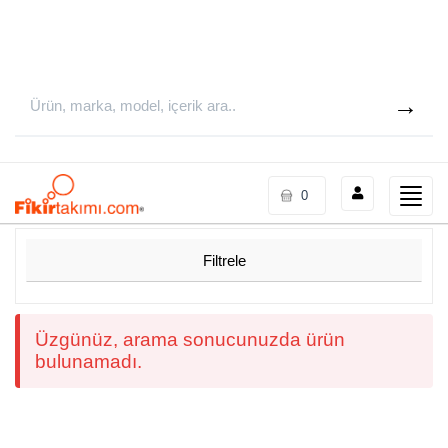
Toggle
0
naviga
Filtrele
Üzgünüz, arama sonucunuzda ürün
bulunamadı.