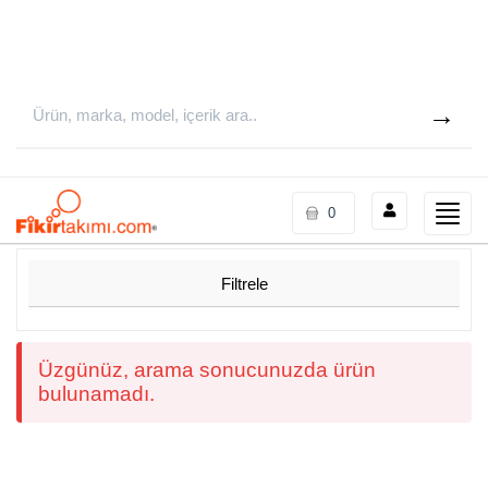
Toggle
0
naviga
Filtrele
Üzgünüz, arama sonucunuzda ürün
bulunamadı.