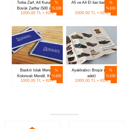
Torba Zarf, A4 Kurumsal
A5 ve A4 El ilan baskısı
Büyük Zarflar (500 adet)
%100
%100
1000,00 TL + KDV
1000,00 TL + KDV
Baskılı Islak Mendil,
Ayakkabıcı Broşür (500
Kolonyalı Mendil, Kuşe,
%100
adet)
%100
1000,00 TL + KDV
1000,00 TL + KDV
Metalize Triplex Mendil