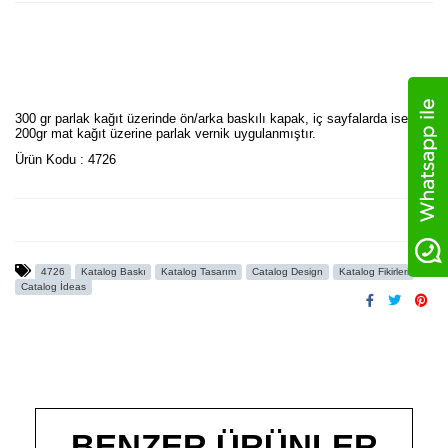
300 gr parlak kağıt üzerinde ön/arka baskılı kapak, iç sayfalarda ise
200gr mat kağıt üzerine parlak vernik uygulanmıştır.
Ürün Kodu : 4726
4726
Katalog Baskı
Katalog Tasarım
Catalog Design
Katalog Fikirleri
Catalog İdeas
BENZER ÜRÜNLER