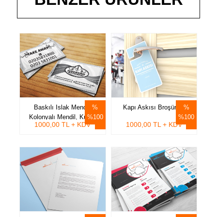
Baskılı Islak Mendil,
Kapı Askısı Broşürleri
Kolonyalı Mendil, Kuşe,
%100
%100
1000,00 TL + KDV
1000,00 TL + KDV
Metalize Triplex Mendil