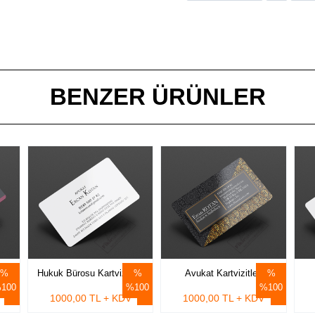
Ürün Kodu : 9137
BENZER ÜRÜNLER
Hukuk Bürosu Kartvizitleri
Avukat Kartvizitleri
100
%100
%100
1000,00 TL + KDV
1000,00 TL + KDV