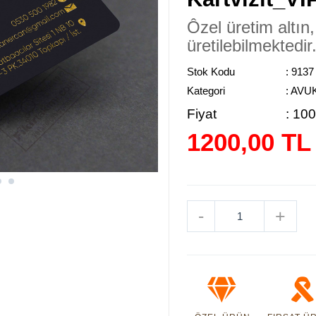
Ôzel üretim altın
üretilebilmektedir
Stok Kodu
: 9137
Kategori
: AVU
Fiyat
:
100
1200,00 TL
-
+