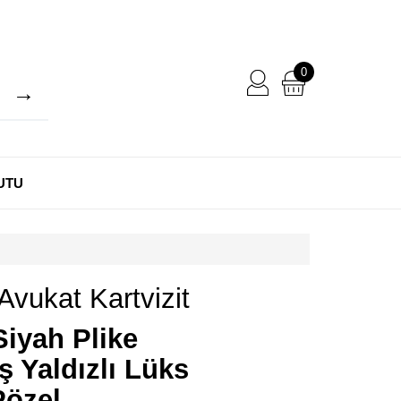
0
UTU
 Avukat Kartvizit
Siyah Plike
 Yaldızlı Lüks
Pözel