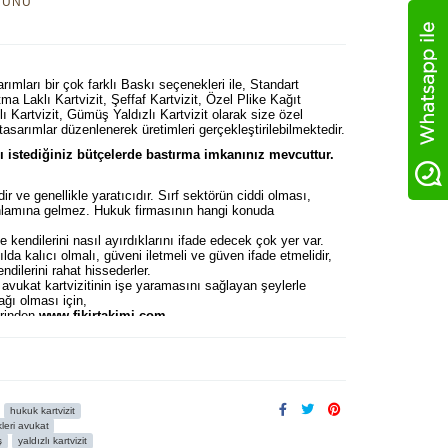
RÜNÜ
rımları bir çok farklı Baskı seçenekleri ile, Standart
tma Laklı Kartvizit, Şeffaf Kartvizit, Özel Plike Kağıt
lı Kartvizit, Gümüş Yaldızlı Kartvizit olarak size özel
 tasarımlar düzenlenerek üretimleri gerçekleştirilebilmektedir.
istediğiniz bütçelerde bastırma imkanınız mevcuttur.
idir ve genellikle yaratıcıdır. Sırf sektörün ciddi olması,
 anlamına gelmez. Hukuk firmasının hangi konuda
e kendilerini nasıl ayırdıklarını ifade edecek çok yer var.
lda kalıcı olmalı, güveni iletmeli ve güven ifade etmelidir,
ndilerini rahat hissederler.
 avukat kartvizitinin işe yaramasını sağlayan şeylerle
ağı olması için,
erinden
www.fikirtakimi.com
am resmi adresimizden basılmış karviztlerin
.com/video-katalog
TLERİ
başlığı altında sizler için derledik. Bunların en iyisi
hukuk kartvizit
kleri avukat
ş
yaldızlı kartvizit