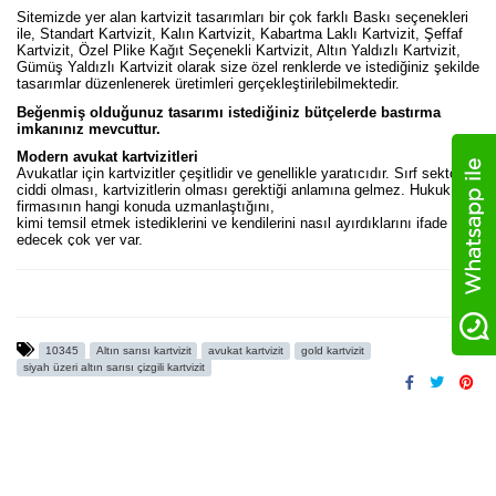
Sitemizde yer alan kartvizit tasarımları bir çok farklı Baskı seçenekleri
ile, Standart Kartvizit, Kalın Kartvizit, Kabartma Laklı Kartvizit, Şeffaf
Kartvizit, Özel Plike Kağıt Seçenekli Kartvizit, Altın Yaldızlı Kartvizit,
Gümüş Yaldızlı Kartvizit olarak size özel renklerde ve istediğiniz şekilde
tasarımlar düzenlenerek üretimleri gerçekleştirilebilmektedir.
Beğenmiş olduğunuz tasarımı istediğiniz bütçelerde bastırma
imkanınız mevcuttur.
Modern avukat kartvizitleri
Avukatlar için kartvizitler çeşitlidir ve genellikle yaratıcıdır. Sırf sektörün
ciddi olması, kartvizitlerin olması gerektiği anlamına gelmez. Hukuk
firmasının hangi konuda uzmanlaştığını,
kimi temsil etmek istediklerini ve kendilerini nasıl ayırdıklarını ifade
edecek çok yer var.
Aslında,
avukat kartvizitleri
akılda kalıcı olmalı, güveni iletmeli ve
güven ifade etmelidir, böylece potansiyel müşteriler kendilerini rahat
hissederler.
Avukatlar, tasarımcılar veya bir avukat kartvizitinin işe yaramasını
sağlayan şeylerle ilgilenen herkes için ilham kaynağı olması için,
en sevdiğimiz avukat kartvizitlerinden
www.fikirtakimi.com
10345
Altın sarısı kartvizit
avukat kartvizit
gold kartvizit
ve
@avukatkartvizitleri
instagram resmi adresimizden basılmış
siyah üzeri altın sarısı çizgili kartvizit
karviztlerin videolarını
https://fikirtakimi.com/video-katalog
örneklerini
AVUKAT KARTVİZİTLERİ
başlığı altında sizler için derledik.
Bunların en iyisi olduğunu düşünüyoruz.
Ürün Kodu : 10345