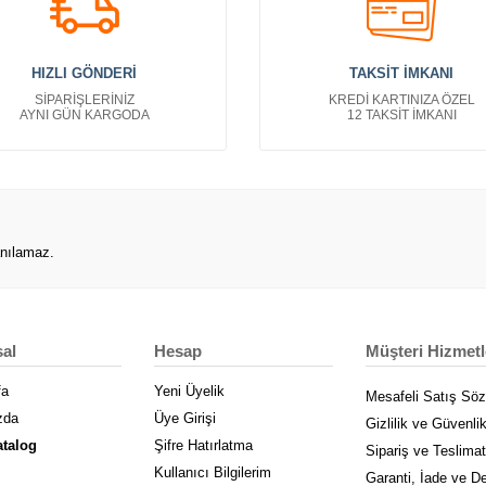
HIZLI GÖNDERİ
TAKSİT İMKANI
SİPARİŞLERİNİZ
KREDİ KARTINIZA ÖZEL
AYNI GÜN KARGODA
12 TAKSİT İMKANI
anılamaz.
al
Hesap
Müşteri Hizmetl
fa
Yeni Üyelik
Mesafeli Satış Sö
zda
Üye Girişi
Gizlilik ve Güvenli
atalog
Şifre Hatırlatma
Sipariş ve Teslimat
Kullanıcı Bilgilerim
Garanti, İade ve D