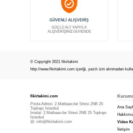
GÜVENLİ ALIŞVERİŞ
GÜÇLÜ ALT YAPIYLA
ALIŞVERİŞİNİZ GÜVENDE
© Copyright 2021 fikirtakimi
http://www.fikirtakimi.com
içeriği, yazılı izin alınmadan kull
Kurums
fikirtakimi.com
Posta Adresi: 2.Matbaacılar Sitesi 2NB 25
Ana Say
Topkapı İstanbul
İmalat: 2.Matbaacılar Sitesi 2NB 25 Topkapı
Hakkımı
İstanbul
@:
info@fikirtakimi.com
Video K
İletişim