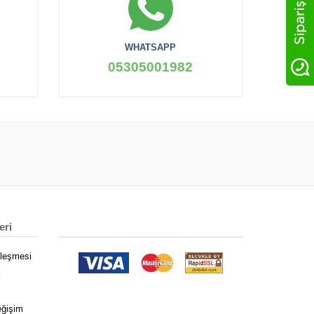
WHATSAPP
05305001982
eri
zleşmesi
k
eğişim