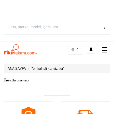
Toggle
0
naviga
ANA SAYFA
"
en kaliteli kartvizitler
"
Ürün Bulunamadı