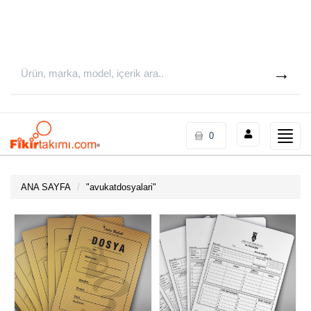
Toggle
0
naviga
ANA SAYFA
"
avukatdosyalari
"