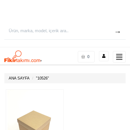
Toggle
0
naviga
ANA SAYFA
"
10526
"