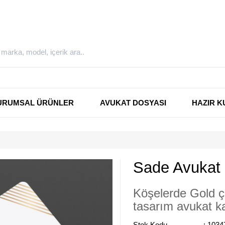
URUMSAL ÜRÜNLER
AVUKAT DOSYASI
HAZIR K
Sade Avukat K
Köşelerde Gold çi
tasarım avukat ka
Stok Kodu
: 1034