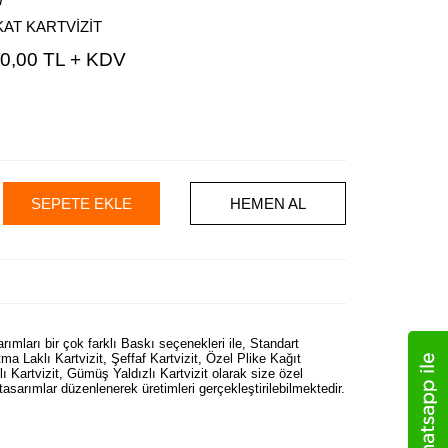
KAT KARTVİZİT
0,00 TL + KDV
SEPETE EKLE
HEMEN AL
rımları bir çok farklı Baskı seçenekleri ile, Standart
tma Laklı Kartvizit, Şeffaf Kartvizit, Özel Plike Kağıt
lı Kartvizit, Gümüş Yaldızlı Kartvizit olarak size özel
 tasarımlar düzenlenerek üretimleri gerçekleştirilebilmektedir.