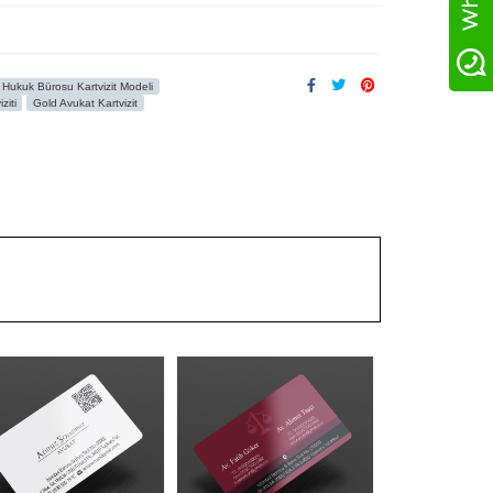
Hukuk Bürosu Kartvizit Modeli
ziti
Gold Avukat Kartvizit