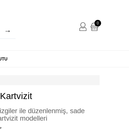
0
UTU
artvizit
zgiler ile düzenlenmiş, sade
rtvizit modelleri
7