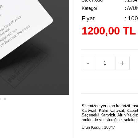
Kategori
: AVU
Fiyat
:
100
1200,00 TL
-
+
Sitemizde yer alan kartvizit tasa
Kartvizit, Kalın Kartvizit, Kabar
Seçenekli Kartvizit, Altın Yaldız
renklerde ve istediğiniz şekilde
Ürün Kodu : 10347