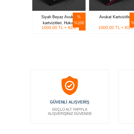
Siyah Beyaz Avukat
Avukat Kartvizitleri
kartvizitleri, Hukuk
%100
%
1000,00 TL + KDV
1000,00 TL + KDV
Bürolarına özel avukat
kartvizit tasarımları
GÜVENLİ ALIŞVERİŞ
GÜÇLÜ ALT YAPIYLA
ALIŞVERİŞİNİZ GÜVENDE