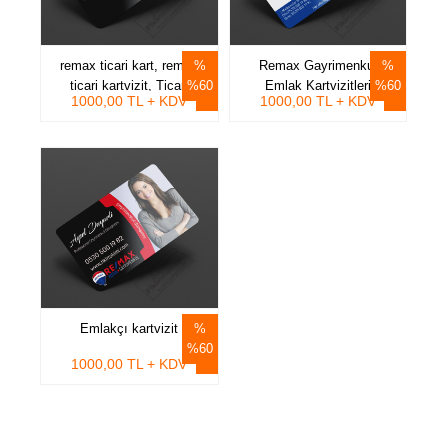
remax ticari kart, remax
Remax Gayrimenkul
ticari kartvizit, Ticari
%60
Emlak Kartvizitleri
%60
1000,00 TL + KDV
1000,00 TL + KDV
Kartvizit, Lüks Konut
Uzmanı kartvizit
Emlakçı kartvizit
%60
1000,00 TL + KDV