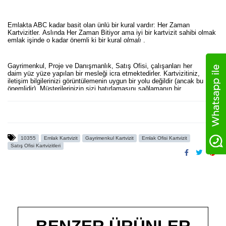
Emlakta ABC kadar basit olan ünlü bir kural vardır: Her Zaman
Kartvizitler. Aslında Her Zaman Bitiyor ama iyi bir kartvizit sahibi olmak
emlak işinde o kadar önemli ki bir kural
olmalı
.
Gayrimenkul, Proje ve Danışmanlık, Satış Ofisi, çalışanları her
daim yüz yüze yapılan bir mesleği icra etmektedirler. Kartvizitiniz,
iletişim bilgilerinizi görüntülemenin uygun bir yolu değildir (ancak bu
önemlidir). Müşterilerinizin sizi hatırlamasını sağlamanın bir
yolu. Müşteriler, ister mülk satın almak ister satmak istiyor olsun,
kiminle gideceklerine karar vermeden önce çok sayıda emlakçıdan
kartvizit toplar. İyi tasarlanmış bir kart, bu kalabalığın arasından
sıyrılmanıza yardımcı olur.
İronik bir şekilde, emlak kartvizitlerinde çok fazla gayrimenkul
yok. Adınızı, şirketinizin logosunu, bir telefon numarasını, e-postayı ve
10355
Emlak Kartvizit
Gayrimenkul Kartvizit
Emlak Ofisi Kartvizit
muhtemelen oraya bir web sitesini sığdırmanız gerekir. Yani sahip
Satış Ofisi Kartvizitleri
olduğunuz küçük alandan en iyi şekilde yararlanmanız gerekir. İster
sadece bir kartvizit veya sıfırdan bir marka kimliği yaratıyor olun,
dengelenmesi gereken çok şey var. Size ilham verecek doğru tasarımı
bulup bulamayacağımızı görmek için emlak kartvizitlerinizi birlikte
tasarlayalım. Dikkat çekici, akılda kalıcı tasarımlar için
www.fikirtakimi.com doğru adres.
İstediğiniz kartvizit tasarımını sizin için hazırlayabilir, talebinize göre
her bütçeye uygun kartvizitler sunabiliriz.
Ürün Kodu : 10355